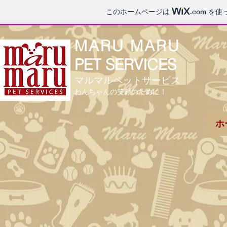
このホームページは
.com
を使
MARU MARU
PET SERVICES
マルマルペットサービス
わんちゃんの笑顔のために！
ホ